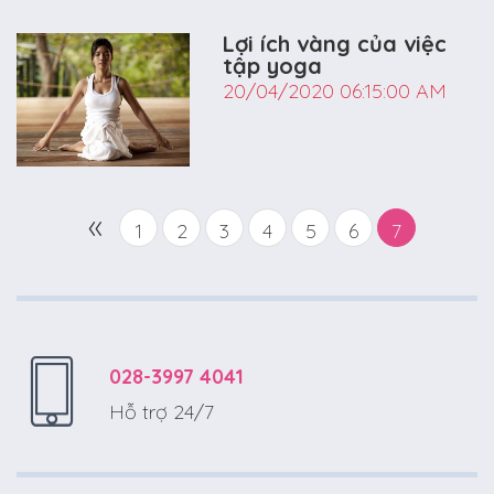
Lợi ích vàng của việc
tập yoga
20/04/2020 06:15:00 AM
«
1
2
3
4
5
6
7
028-3997 4041
Hỗ trợ 24/7