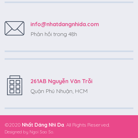
info@nhatdangnhida.com
Phản hồi trong 48h
261AB Nguyễn Văn Trỗi
Quận Phú Nhuận, HCM
©2020
Nhất Dáng Nhì Da
. All Rights Reserved.
Designed by
Ngoi Sao So.