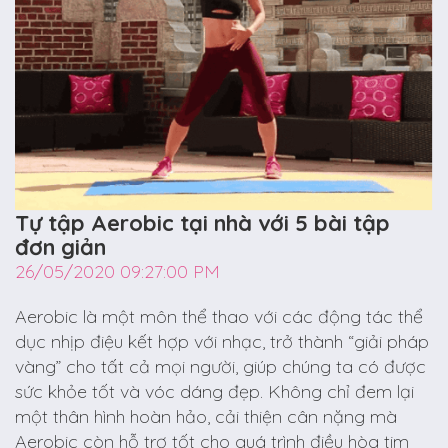
Tự tập Aerobic tại nhà với 5 bài tập
đơn giản
26/05/2020 09:27:00 PM
Aerobic là một môn thể thao với các động tác thể
dục nhịp điệu kết hợp với nhạc, trở thành “giải pháp
vàng” cho tất cả mọi người, giúp chúng ta có được
sức khỏe tốt và vóc dáng đẹp. Không chỉ đem lại
một thân hình hoàn hảo, cải thiện cân nặng mà
Aerobic còn hỗ trợ tốt cho quá trình điều hòa tim