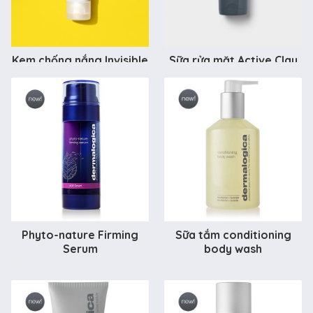
Kem chống nắng Invisible
Sữa rửa mặt Active Clay
Physical Defense SPF30
Cleanser
1.950.000 đ
1.410.000 đ
Phyto-nature Firming
Sữa tắm conditioning
Serum
body wash
1.142.000 đ
1.142.000 đ