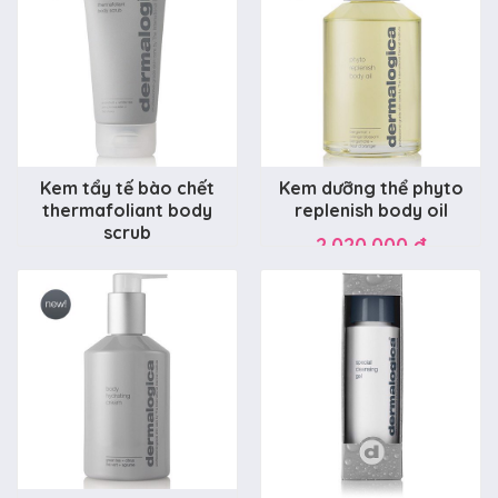
Kem tẩy tế bào chết
Kem dưỡng thể phyto
thermafoliant body
replenish body oil
scrub
2.020.000 đ
2.020.000 đ