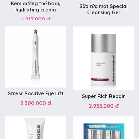
Kem dưỡng thể body
Sữa rửa mặt Special
hydrating cream
Cleansing Gel
1.217.000 đ
340.000 đ
Stress Positive Eye Lift
Super Rich Repair
2.300.000 đ
2.935.000 đ