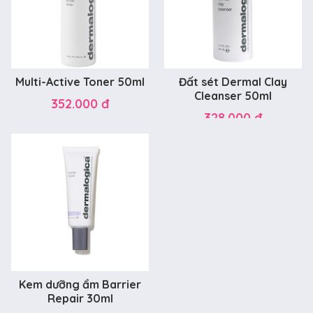
Multi-Active Toner 50ml
Đất sét Dermal Clay
Cleanser 50ml
352.000 đ
328.000 đ
Kem dưỡng ẩm Barrier
Repair 30ml