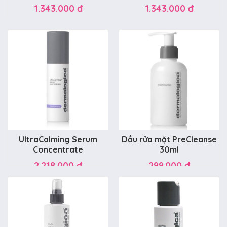
1.343.000 đ
1.343.000 đ
UltraCalming Serum
Dầu rửa mặt PreCleanse
Concentrate
30ml
2.218.000 đ
299.000 đ