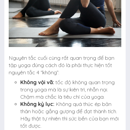
Nguyên tắc cuối cùng rất quan trọng để bạn
tập yoga đúng cách đó là phải thực hiện tốt
nguyên tắc 4 “không”:
Không vội vã:
tốc độ không quan trọng
trong yoga mà là sự kiên trì, nhẫn nại.
Chậm mà chắc là tiêu chí của yoga.
Không kỷ lục:
Không quá thúc ép bản
thân hoặc gắng gượng để đạt thành tích.
Hãy thật tự nhiên thì sức bền của bạn mới
tốt được.