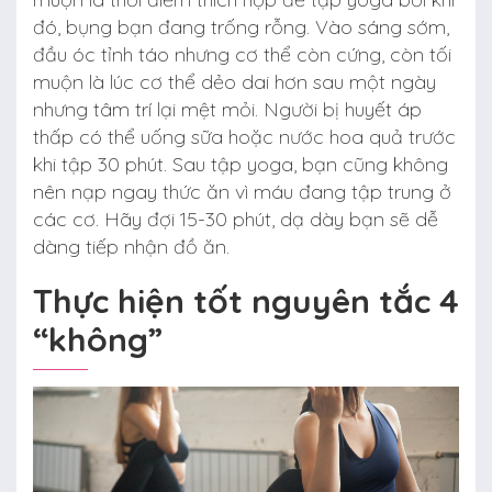
đó, bụng bạn đang trống rỗng. Vào sáng sớm,
đầu óc tỉnh táo nhưng cơ thể còn cứng, còn tối
muộn là lúc cơ thể dẻo dai hơn sau một ngày
nhưng tâm trí lại mệt mỏi. Người bị huyết áp
thấp có thể uống sữa hoặc nước hoa quả trước
khi tập 30 phút. Sau tập yoga, bạn cũng không
nên nạp ngay thức ăn vì máu đang tập trung ở
các cơ. Hãy đợi 15-30 phút, dạ dày bạn sẽ dễ
dàng tiếp nhận đồ ăn.
Thực hiện tốt nguyên tắc 4
“không”