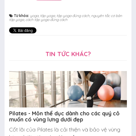
Từ khóa:
yoga
,
tập yoga
,
tập yoga đúng cách
,
nguyên tắc cơ bản
tập yoga
,
cách tập yoga đúng cách
TIN TỨC KHÁC?
Pilates - Môn thể dục dành cho các quý cô
muốn có vùng lưng dưới đẹp
Cốt lõi của Pilates là cải thiện và bảo vệ vùng