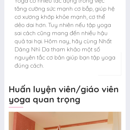
Yoga có nhiều tác dụng trong việc
tăng cường sức mạnh cơ bắp, giúp hệ
cơ xương khớp khỏe mạnh, cơ thể
dẻo dai hơn. Tuy nhiên nếu tập yoga
sai cách cũng mang đến nhiều hậu
quả tai hại. Hôm nay, hãy cùng Nhất
Dáng Nhì Da tham khảo một số
nguyên tắc cơ bản giúp bạn tập yoga
đúng cách.
Huấn luyện viên/giáo viên
yoga quan trọng