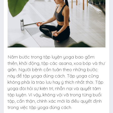
Năm bước trong tập luyện yoga bao gồm:
thiền, khởi động, tập các asana, xoa bóp và thư
giãn. Người bệnh cần tuân theo những bước
này để tập yoga đúng cách. Tập yoga cũng
không phải là trào lưu hay ý thích nhất thời. Tập
yoga đòi hỏi sự kiên trì, nhẫn nại và quyết tâm
tập luyện. Vì vậy, không vội vã trong từng buổi
tập, cẩn thận, chính xác mới là điều quyết định
trong việc tập yoga đúng cách.