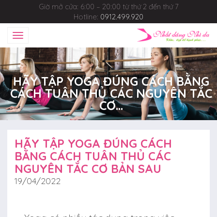
Giờ mở cửa: 6:00 – 20:00 từ thứ 2 đến thứ 7
Hotline:
0912.499.920
Toggle
navigation
HÃY TẬP YOGA ĐÚNG CÁCH BẰNG
CÁCH TUÂN THỦ CÁC NGUYÊN TẮC
CƠ...
HÃY TẬP YOGA ĐÚNG CÁCH
BẰNG CÁCH TUÂN THỦ CÁC
NGUYÊN TẮC CƠ BẢN SAU
19/04/2022