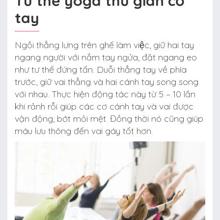
Tư thế yoga thư giãn cơ
tay
Ngồi thẳng lưng trên ghế làm việc, giữ hai tay
ngang người với nắm tay ngửa, đặt ngang eo
như tư thế đứng tấn. Duỗi thẳng tay về phía
trước, giữ vai thẳng và hai cánh tay song song
với nhau. Thực hiện động tác này từ 5 – 10 lần
khi rảnh rỗi giúp các cơ cánh tay và vai được
vận động, bớt mỏi mệt. Đồng thời nó cũng giúp
máu lưu thông đến vai gáy tốt hơn.