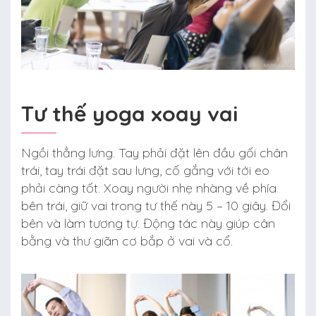
Tư thế yoga xoay vai
Ngồi thẳng lưng. Tay phải đặt lên đầu gối chân
trái, tay trái đặt sau lưng, cố gắng với tới eo
phải càng tốt. Xoay người nhẹ nhàng về phía
bên trái, giữ vai trong tư thế này 5 – 10 giây. Đổi
bên và làm tương tự. Động tác này giúp cân
bằng và thư giãn cơ bắp ở vai và cổ.