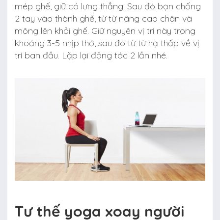
mép ghế, giữ có lưng thẳng. Sau đó bạn chống
2 tay vào thành ghế, từ từ nâng cao chân và
mông lên khỏi ghế. Giữ nguyên vị trí này trong
khoảng 3-5 nhịp thở, sau đó từ từ hạ thấp về vị
trí ban đầu. Lặp lại động tác 2 lần nhé.
Tư thế yoga xoay người