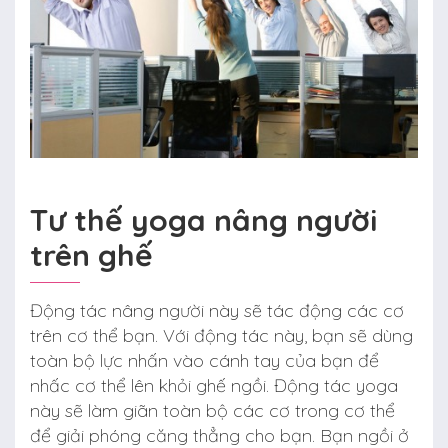
Tư thế yoga nâng người
trên ghế
Động tác nâng người này sẽ tác động các cơ
trên cơ thể bạn. Với động tác này, bạn sẽ dùng
toàn bộ lực nhấn vào cánh tay của bạn để
nhấc cơ thể lên khỏi ghế ngồi. Động tác yoga
này sẽ làm giãn toàn bộ các cơ trong cơ thể
để giải phóng căng thẳng cho bạn. Bạn ngồi ở