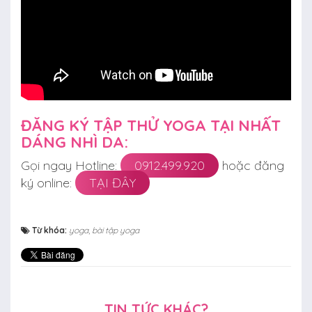
ĐĂNG KÝ TẬP THỬ YOGA TẠI NHẤT
DÁNG NHÌ DA:
Gọi ngay Hotline:
0912.499.920
hoặc đăng
ký online:
TẠI ĐÂY
Từ khóa:
yoga
,
bài tập yoga
TIN TỨC KHÁC?