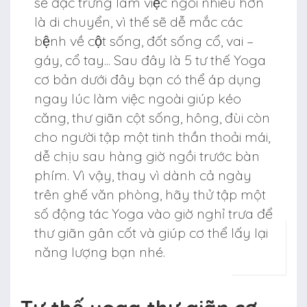
sẽ đặc trưng làm việc ngồi nhiều hơn
là di chuyển, vì thế sẽ dễ mắc các
bệnh về cột sống, đốt sống cổ, vai –
gáy, cổ tay... Sau đây là 5 tư thế Yoga
cơ bản dưới đây bạn có thể áp dụng
ngay lúc làm việc ngoài giúp kéo
căng, thư giãn cột sống, hông, đùi còn
cho người tập một tinh thần thoải mái,
dễ chịu sau hàng giờ ngồi trước bàn
phím. Vì vậy, thay vì dành cả ngày
trên ghế văn phòng, hãy thử tập một
số động tác Yoga vào giờ nghỉ trưa để
thư giãn gân cốt và giúp cơ thể lấy lại
năng lượng bạn nhé.