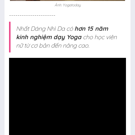
Ảnh: Yogatoday
----------------------
Nhất Dáng Nhì Da có
hơn 15 năm
kinh nghiệm dạy Yoga
cho học viên
nữ từ cơ bản đến nâng cao.