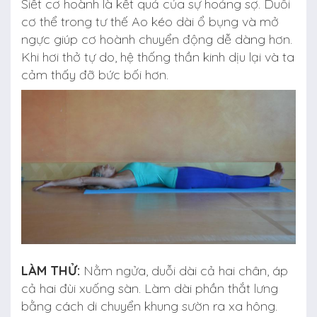
Siết cơ hoành là kết quả của sự hoảng sợ. Duỗi
cơ thể trong tư thế Ao kéo dài ổ bụng và mở
ngực giúp cơ hoành chuyển động dễ dàng hơn.
Khi hơi thở tự do, hệ thống thần kinh dịu lại và ta
cảm thấy đỡ bức bối hơn.
LÀM THỬ:
Nằm ngửa, duỗi dài cả hai chân, áp
cả hai đùi xuống sàn. Làm dài phần thắt lưng
bằng cách di chuyển khung sườn ra xa hông.