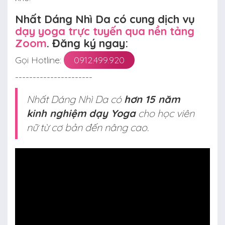
Nhất Dáng Nhì Da có cung dịch vụ
dạy yoga trực tuyến qua nền tảng
Zoom
. Đăng ký ngay:
Gọi Hotline:
0912.499.920
----------------------
Nhất Dáng Nhì Da có
hơn 15 năm
kinh nghiệm dạy Yoga
cho học viên
nữ từ cơ bản đến nâng cao.