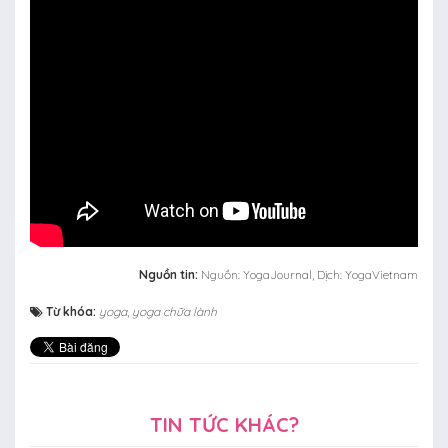
Nguồn tin:
Nguồn: YogaJournal, Dịch: YogaVietnam
Từ khóa:
yoga
,
yoga chữa lành
TIN TỨC KHÁC?