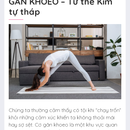
GÂN KHOEO – Tư thế Kim
tự tháp
Chúng ta thường cảm thấy có tội khi “chạy trốn”
khỏi những cảm xúc khiến ta không thoải mái
hay sợ sệt. Cơ gân khoeo là một khu vực quan