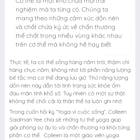
Cơ thể là một kho chứa mọi trải
nghiệm mà ta từng có. Chúng ta
mang theo những cảm xúc dồn nén
và chất chứa ký ức về chấn thương
thể chất trong nhiều vùng khác nhau
trên cơ thể mà không hề hay biết.
Thực tế, ta có thể sống hàng năm trời, thậm chí
hàng chục năm, không nhớ tới phần năng lượng
bế tắc mà cơ thể đang lưu giữ. Thứ năng lượng
dồn nén này dẫn tới tình trạng sức khỏe ốm
đau mãn tính khổ sở. Tuy nhiên có một sự thật
không thể chối cãi là thân thể ta luôn ghi nhớ.
Trong cuốn hồi ký “Yoga vì cuộc sống”, Colleen
Saidman Yee chia sẻ những tư thế yoga giúp
giải phóng sự âu lo và chấn thương ra khỏi từng
phần cơ thể. Colleen là một giáo viên yoga