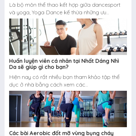
Là bộ môn thể thao kết hợp giữa dancesport
và yoga, Yoga Dance kế thừa những ưu...
Huấn luyện viên cá nhân tại Nhất Dáng Nhì
Da sẽ giúp gì cho bạn?
Hiện nay có rất nhiều bạn tham khảo tập thể
dục ở nhà bằng cách xem các...
Các bài Aerobic đốt mỡ vùng bụng cháy