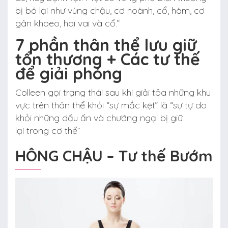
bị bó lại như vùng chậu, cơ hoành, cổ, hàm, cơ
gân khoeo, hai vai và cổ.”
7 phần thân thể lưu giữ
tổn thương + Các tư thế
để giải phóng
Colleen gọi trạng thái sau khi giải tỏa những khu
vực trên thân thể khỏi “sự mắc kẹt” là “sự tự do
khỏi những dấu ấn và chướng ngại bị giữ
lại trong cơ thể”
HÔNG CHẬU – Tư thế Bướm