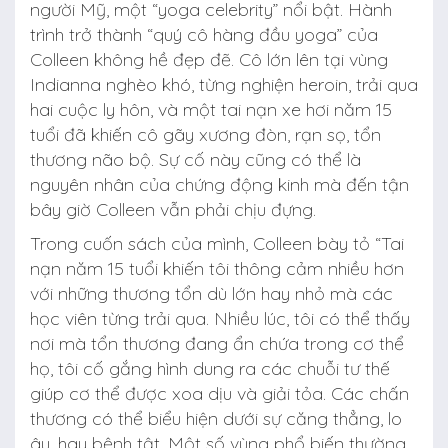
người Mỹ, một “yoga celebrity” nổi bật. Hành
trình trở thành “quý cô hàng đầu yoga” của
Colleen không hề đẹp đẽ. Cô lớn lên tại vùng
Indianna nghèo khó, từng nghiện heroin, trải qua
hai cuộc ly hôn, và một tai nạn xe hơi năm 15
tuổi đã khiến cô gãy xương đòn, rạn sọ, tổn
thương não bộ. Sự cố này cũng có thể là
nguyên nhân của chứng động kinh mà đến tận
bây giờ Colleen vẫn phải chịu đựng.
Trong cuốn sách của mình, Colleen bày tỏ “Tai
nạn năm 15 tuổi khiến tôi thông cảm nhiều hơn
với những thương tổn dù lớn hay nhỏ mà các
học viên từng trải qua. Nhiều lúc, tôi có thể thấy
nơi mà tổn thương đang ẩn chứa trong cơ thể
họ, tôi cố gắng hình dung ra các chuỗi tư thế
giúp cơ thể được xoa dịu và giải tỏa. Các chấn
thương có thể biểu hiện dưới sự căng thẳng, lo
âu, hay bệnh tật. Một số vùng phổ biến thường