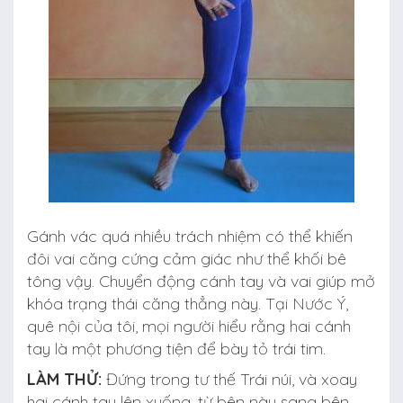
Gánh vác quá nhiều trách nhiệm có thể khiến
đôi vai căng cứng cảm giác như thể khối bê
tông vậy. Chuyển động cánh tay và vai giúp mở
khóa trạng thái căng thẳng này. Tại Nước Ý,
quê nội của tôi, mọi người hiểu rằng hai cánh
tay là một phương tiện để bày tỏ trái tim.
LÀM THỬ:
Đứng trong tư thế Trái núi, và xoay
hai cánh tay lên xuống, từ bên này sang bên