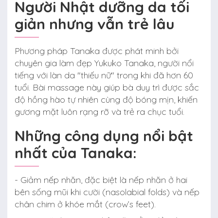
Người Nhật dưỡng da tối
giản nhưng vẫn trẻ lâu
Phương pháp Tanaka được phát minh bởi
chuyên gia làm đẹp Yukuko Tanaka, người nổi
tiếng với làn da "thiếu nữ" trong khi đã hơn 60
tuổi. Bài massage này giúp bà duy trì được sắc
độ hồng hào tự nhiên cùng độ bóng mịn, khiến
gương mặt luôn rạng rỡ và trẻ ra chục tuổi.
Những công dụng nổi bật
nhất của Tanaka:
- Giảm nếp nhăn, đặc biệt là nếp nhăn ở hai
bên sống mũi khi cười (nasolabial folds) và nếp
chân chim ở khóe mắt (crow’s feet).