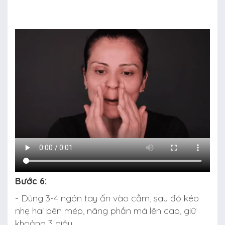
Bước 6:
- Dùng 3-4 ngón tay ấn vào cằm, sau đó kéo
nhẹ hai bên mép, nâng phần má lên cao, giữ
khoảng 3 giây.