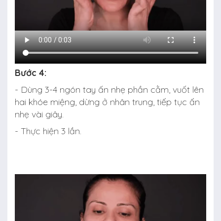
Bước 4:
- Dùng 3-4 ngón tay ấn nhẹ phần cằm, vuốt lên
hai khóe miệng, dừng ở nhân trung, tiếp tục ấn
nhẹ vài giây.
- Thực hiện 3 lần.