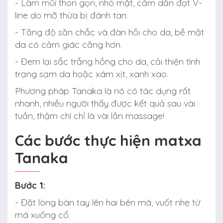
- Làm mũi thon gọn, nhỏ mặt, cằm dần đạt V-
line do mỡ thừa bị đánh tan.
- Tăng độ săn chắc và đàn hồi cho da, bề mặt
da có cảm giác căng hơn.
- Đem lại sắc trắng hồng cho da, cải thiện tình
trạng sạm da hoặc xám xịt, xanh xao.
Phương pháp Tanaka là nó có tác dụng rất
nhanh, nhiều người thấy được kết quả sau vài
tuần, thậm chí chỉ là vài lần massage!
Các bước thực hiện matxa
Tanaka
Bước 1:
- Đặt lòng bàn tay lên hai bên má, vuốt nhẹ từ
má xuống cổ.