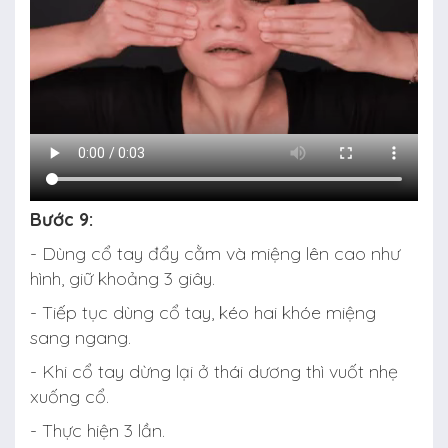
Bước 9:
- Dùng cổ tay đẩy cằm và miệng lên cao như
hình, giữ khoảng 3 giây.
- Tiếp tục dùng cổ tay, kéo hai khóe miệng
sang ngang.
- Khi cổ tay dừng lại ở thái dương thì vuốt nhẹ
xuống cổ.
- Thực hiện 3 lần.