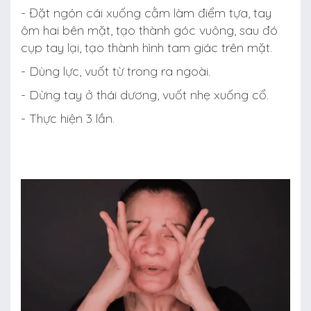
- Đặt ngón cái xuống cằm làm điểm tựa, tay
ôm hai bên mặt, tạo thành góc vuông, sau đó
cụp tay lại, tạo thành hình tam giác trên mặt.
- Dùng lực, vuốt từ trong ra ngoài.
- Dừng tay ở thái dương, vuốt nhẹ xuống cổ.
- Thực hiện 3 lần.