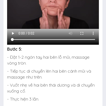
Bước 5:
- Đặt 1-2 ngón tay hai bên lỗ mũi, massage
vòng tròn.
- Tiếp tục di chuyển lên hai bên cánh mũi và
massage như trên.
- Vuốt nhẹ về hai bên thái dương và di chuyển
xuống cổ.
- Thực hiện 3 lần.