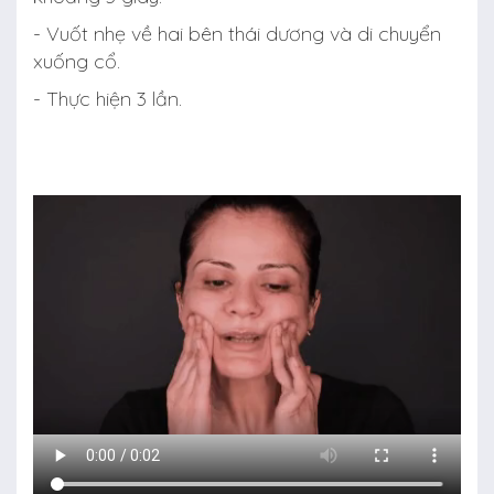
- Vuốt nhẹ về hai bên thái dương và di chuyển
xuống cổ.
- Thực hiện 3 lần.