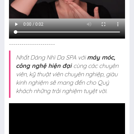
----------------------
Nhất Dáng Nhì Da SPA với
máy móc,
công nghệ hiện đại
cùng các chuyên
viên, kỹ thuật viên chuyên nghiệp, giàu
kinh nghiệm sẽ mang đến cho Quý
khách những trải nghiệm tuyệt vời.