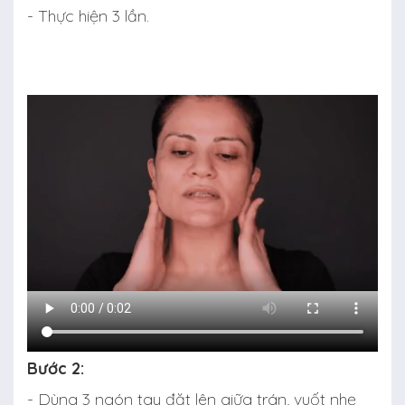
- Thực hiện 3 lần.
Bước 2:
- Dùng 3 ngón tay đặt lên giữa trán, vuốt nhẹ