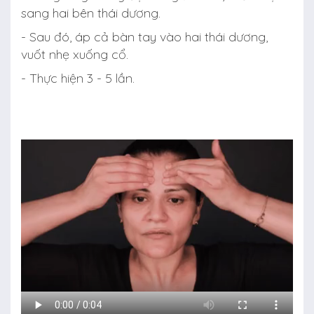
sang hai bên thái dương.
- Sau đó, áp cả bàn tay vào hai thái dương,
vuốt nhẹ xuống cổ.
- Thực hiện 3 - 5 lần.