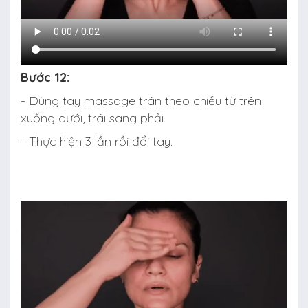
Bước 12:
- Dùng tay massage trán theo chiều từ trên
xuống dưới, trái sang phải.
- Thực hiện 3 lần rồi đổi tay.