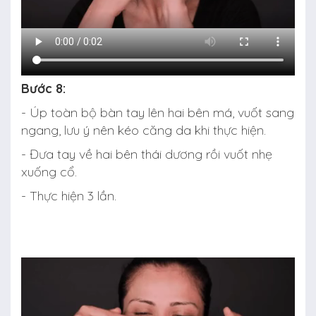
Bước 8:
- Úp toàn bộ bàn tay lên hai bên má, vuốt sang
ngang, lưu ý nên kéo căng da khi thực hiện.
- Đưa tay về hai bên thái dương rồi vuốt nhẹ
xuống cổ.
- Thực hiện 3 lần.