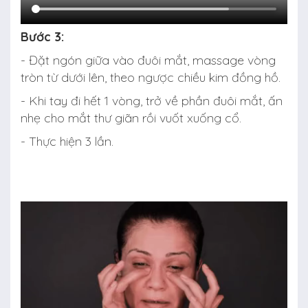
Bước 3:
- Đặt ngón giữa vào đuôi mắt, massage vòng
tròn từ dưới lên, theo ngược chiều kim đồng hồ.
- Khi tay đi hết 1 vòng, trở về phần đuôi mắt, ấn
nhẹ cho mắt thư giãn rồi vuốt xuống cổ.
- Thực hiện 3 lần.