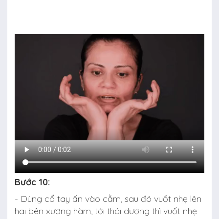
Bước 10:
- Dùng cổ tay ấn vào cằm, sau đó vuốt nhẹ lên
hai bên xương hàm, tới thái dương thì vuốt nhẹ