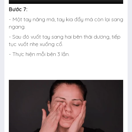
Bước 7:
- Một tay nâng má, tay kia đẩy má còn lại sang
ngang.
- Sau đó vuốt tay sang hai bên thái dương, tiếp
tục vuốt nhẹ xuống cổ.
- Thực hiện mỗi bên 3 lần.