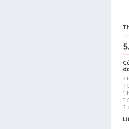
Th
5
Cô
d
? 
? 
? 
? 
? 
Li