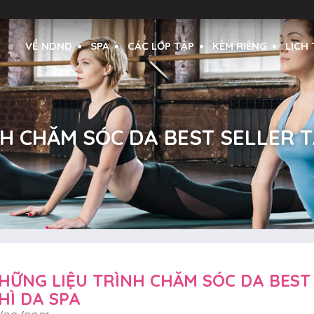
VỀ NDND
SPA
CÁC LỚP TẬP
KÈM RIÊNG
LỊCH
H CHĂM SÓC DA BEST SELLER TẠ
HỮNG LIỆU TRÌNH CHĂM SÓC DA BEST
HÌ DA SPA