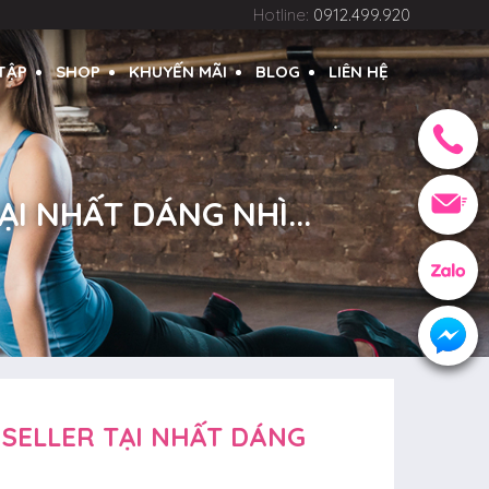
Hotline:
0912.499.920
 TẬP
SHOP
KHUYẾN MÃI
BLOG
LIÊN HỆ
I NHẤT DÁNG NHÌ...
 SELLER TẠI NHẤT DÁNG