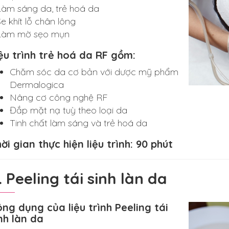
Làm sáng da, trẻ hoá da
Se khít lỗ chân lông
Làm mờ sẹo mụn
ệu trình trẻ hoá da RF gồm:
Chăm sóc da cơ bản với dược mỹ phẩm
Dermalogica
Nâng cơ công nghệ RF
Đắp mặt nạ tuỳ theo loại da
Tinh chất làm sáng và trẻ hoá da
ời gian thực hiện liệu trình: 90 phút
. Peeling tái sinh làn da
ng dụng của liệu trình Peeling tái
nh làn da