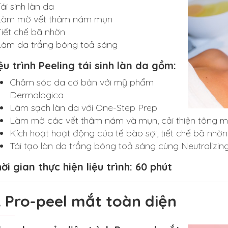
Tái sinh làn da
Làm mờ vết thâm nám mụn
Tiết chế bã nhờn
Làm da trắng bóng toả sáng
ệu trình Peeling tái sinh làn da gồm:
Chăm sóc da cơ bản với mỹ phẩm
Dermalogica
Làm sạch làn da với One-Step Prep
Làm mờ các vết thâm nám và mụn, cải thiện tông mà
Kích hoạt hoạt động của tế bào sợi, tiết chế bã nhờ
Tái tạo làn da trắng bóng toả sáng cùng Neutralizing
ời gian thực hiện liệu trình: 60 phút
. Pro-peel mắt toàn diện