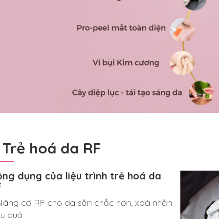
. Trẻ hoá da RF
ng dụng của liệu trình trẻ hoá da
F
Nâng cơ RF
cho da săn chắc hơn, xoá nhăn
ệu quả