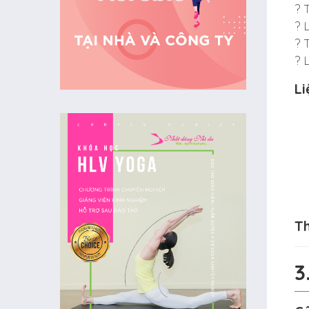
? 
? 
? 
? 
Li
Th
3