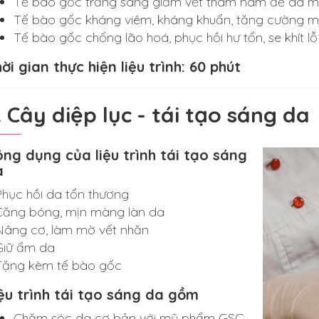
Tế bào gốc trắng sáng giảm vết thâm nám để da m
Tế bào gốc kháng viêm, kháng khuẩn, tăng cường m
Tế bào gốc chống lão hoá, phục hồi hư tổn, se khít l
ời gian thực hiện liệu trình: 60 phút
. Cây diệp lục - tái tạo sáng da
ng dụng của liệu trình tái tạo sáng
a
Phục hồi da tổn thương
Căng bóng, mịn màng làn da
Nâng cơ, làm mờ vết nhăn
Giữ ẩm da
Tặng kèm tế bào gốc
ệu trình tái tạo sáng da gồm
Chăm sóc da cơ bản với mỹ phẩm GSC