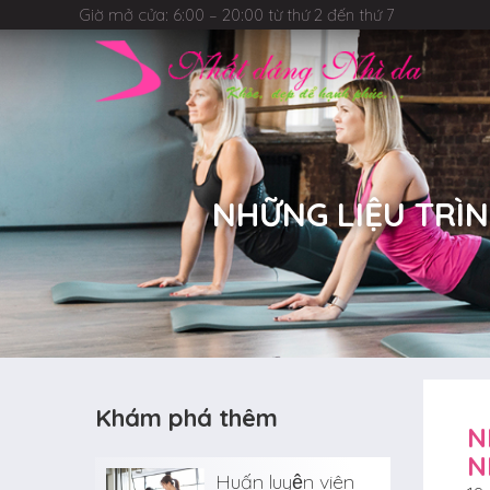
Giờ mở cửa: 6:00 – 20:00 từ thứ 2 đến thứ 7
NHỮNG LIỆU TRÌN
Khám phá thêm
N
N
Huấn luyện viên