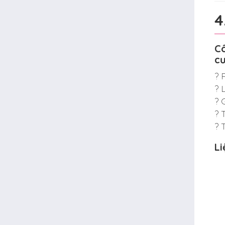
4
Cô
c
? 
? 
? 
? 
? 
Li