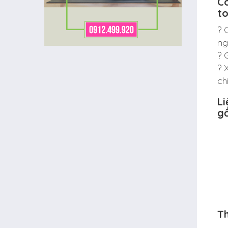
Cô
t
? 
ng
? 
? 
ch
Li
g
Th