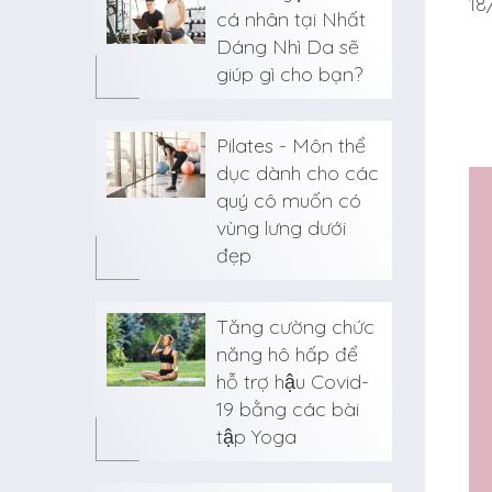
18
cá nhân tại Nhất
Dáng Nhì Da sẽ
giúp gì cho bạn?
Pilates - Môn thể
dục dành cho các
quý cô muốn có
vùng lưng dưới
đẹp
Tăng cường chức
năng hô hấp để
hỗ trợ hậu Covid-
19 bằng các bài
tập Yoga