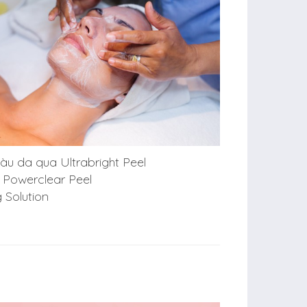
u da qua Ultrabright Peel
n Powerclear Peel
 Solution