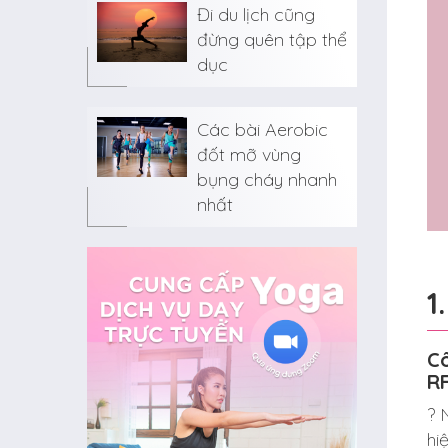
Đi du lịch cũng
đừng quên tập thể
dục
Các bài Aerobic
đốt mỡ vùng
bụng cháy nhanh
nhất
1
Cô
R
?
hi