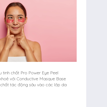
u tinh chất Pro Power Eye Peel
 khoẻ với Conductive Masque Base
chất tác động sâu vào các lớp da