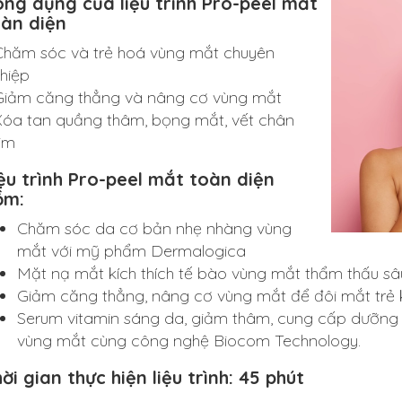
ng dụng của liệu trình Pro-peel mắt
oàn diện
Chăm sóc và trẻ hoá vùng mắt chuyên
hiệp
Giảm căng thẳng và nâng cơ vùng mắt
Xóa tan quầng thâm, bọng mắt, vết chân
im
ệu trình Pro-peel mắt toàn diện
ồm:
Chăm sóc da cơ bản nhẹ nhàng vùng
mắt với mỹ phẩm Dermalogica
Mặt nạ mắt kích thích tế bào vùng mắt thẩm thấu sâ
Giảm căng thẳng, nâng cơ vùng mắt để đôi mắt trẻ
Serum vitamin sáng da, giảm thâm, cung cấp dưỡng 
vùng mắt cùng công nghệ Biocom Technology.
ời gian thực hiện liệu trình: 45 phút