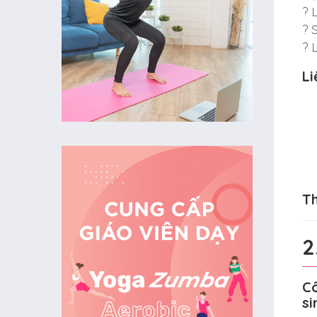
? 
? 
? 
Li
Th
2
Cô
si