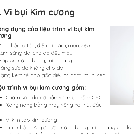
. Vi bụi Kim cương
ng dụng của liệu trình vi bụi kim
ương
Phục hồi hư tổn, điều trị nám, mụn, sẹo
Làm sáng da, cho da đều màu
Giúp da căng bóng, mịn màng
Tăng sức đề kháng cho da
Tặng kèm tế bào gốc điều trị nám, mụn, sẹo
ệu trình vi bụi kim cương gồm:
Chăm sóc da cơ bản với mỹ phẩm GSC
Xông nóng bằng máy xông hơi, hút đầu
mụn
Vi kim tảo kim cương
Tinh chất HA giữ nước căng bóng, mịn màng cho là