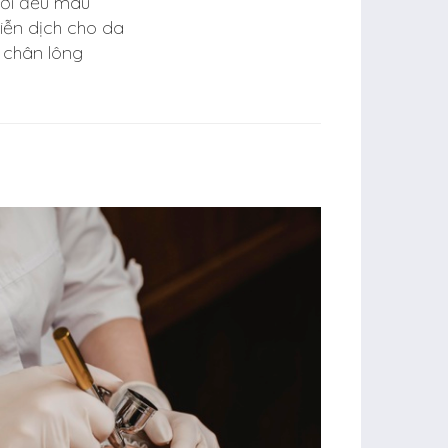
ới đều màu
iễn dịch cho da
ỗ chân lông