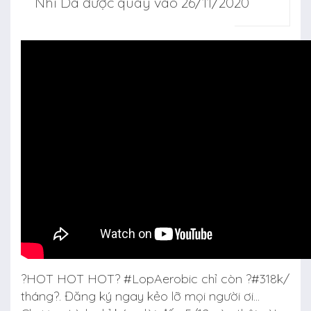
Nhì Da được quay vào 26/11/2020
?HOT HOT HOT?
#LopAerobic
chỉ còn ?
#318k
/
tháng?. Đăng ký ngay kẻo lỡ mọi người ơi...