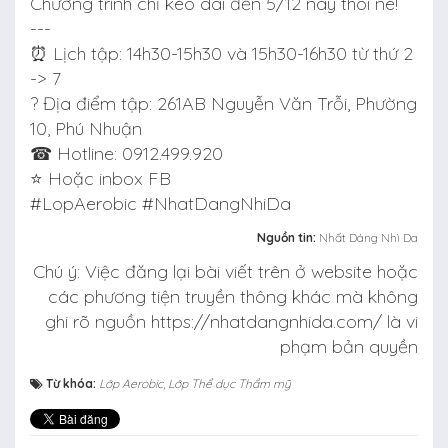
Chương trình chỉ kéo dài đến 5/12 này thôi nè!
---
⏰ Lịch tập: 14h30-15h30 và 15h30-16h30 từ thứ 2
-> 7
? Địa điểm tập: 261AB Nguyễn Văn Trỗi, Phường
10, Phú Nhuận
☎ Hotline: 0912.499.920
⭐ Hoặc inbox FB
#LopAerobic #NhatDangNhiDa
Nguồn tin:
Nhất Dáng Nhì Da
Chú ý: Việc đăng lại bài viết trên ở website hoặc
các phương tiện truyền thông khác mà không
ghi rõ nguồn https://nhatdangnhida.com/ là vi
phạm bản quyền
Từ khóa:
Lớp Aerobic
,
Lớp Thể dục Thẩm mỹ