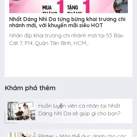
Nhất Dáng Nhì Da từng bừng khai trương chi
nhánh mới, với khuyến mãi siêu HOT
Nhân địp khai trương chi nhánh mới tại 53 Bàu
Cát 7, P.14, Quận Tân Bình, HCM,...
Khám phá thêm
Huấn luyện viên cá nhân tại Nhất
Dáng Nhì Da sẽ giúp gì cho bạn?
Pilates - Môn thể dục dành cho các