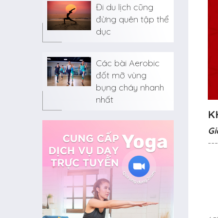
Đi du lịch cũng
đừng quên tập thể
dục
Các bài Aerobic
đốt mỡ vùng
bụng cháy nhanh
nhất
K
Gi
---