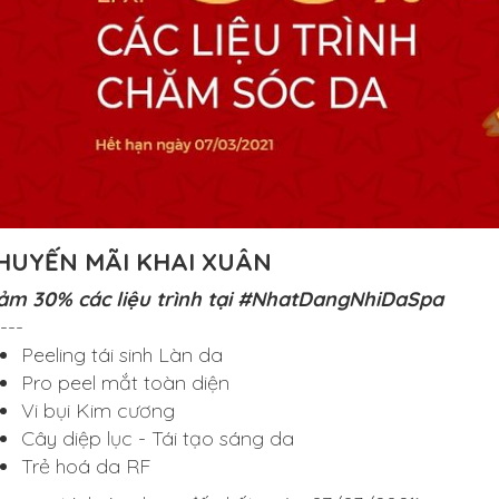
HUYẾN MÃI KHAI XUÂN
ảm 30% các liệu trình tại #NhatDangNhiDaSpa
---
Peeling tái sinh Làn da
Pro peel mắt toàn diện
Vi bụi Kim cương
Cây diệp lục - Tái tạo sáng da
Trẻ hoá da RF