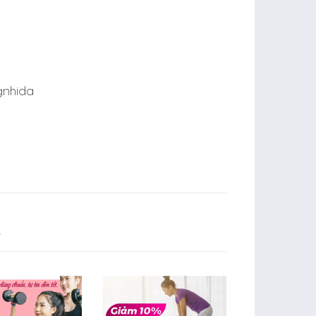
gnhida
?