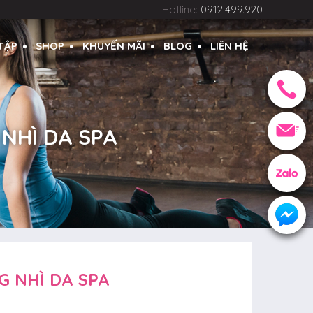
Hotline:
0912.499.920
 TẬP
SHOP
KHUYẾN MÃI
BLOG
LIÊN HỆ
 NHÌ DA SPA
G NHÌ DA SPA