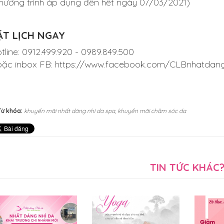
hương trình áp dụng đến hết ngày 07/03/2021)
ẶT LỊCH NGAY
tline:
0912.499.920
-
0989.849.500
ặc inbox FB:
https://www.facebook.com/CLBnhatdan
Từ khóa:
khuyến mãi nhất dáng nhì da spa
,
khuyến mãi chăm sóc da
TIN TỨC KHÁC