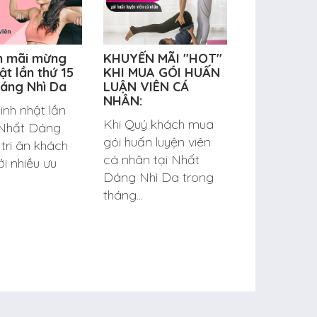
n mãi mừng
KHUYẾN MÃI "HOT"
ật lần thứ 15
KHI MUA GÓI HUẤN
áng Nhì Da
LUẬN VIÊN CÁ
NHÂN:
inh nhật lần
Khi Quý khách mua
, Nhất Dáng
gói huấn luyện viên
tri ân khách
cá nhân tại Nhất
i nhiều ưu
Dáng Nhì Da trong
tháng...