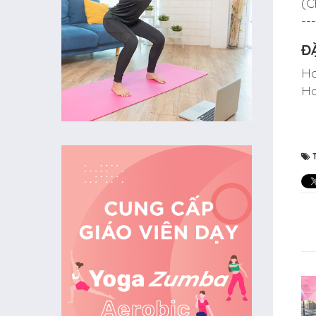
(C
---
Đ
Ho
Ho