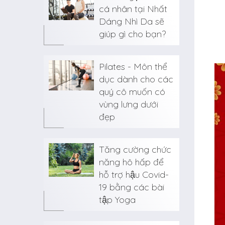
cá nhân tại Nhất
Dáng Nhì Da sẽ
giúp gì cho bạn?
Pilates - Môn thể
dục dành cho các
quý cô muốn có
vùng lưng dưới
đẹp
Tăng cường chức
năng hô hấp để
hỗ trợ hậu Covid-
19 bằng các bài
tập Yoga