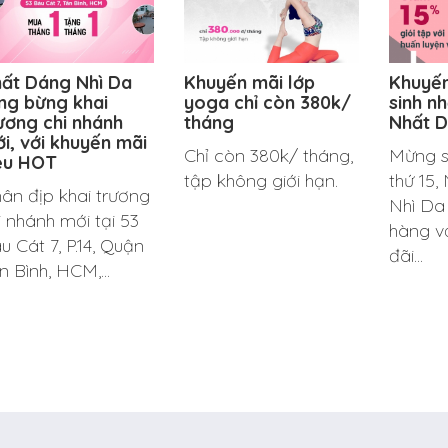
ất Dáng Nhì Da
Khuyến mãi lớp
Khuyế
ng bừng khai
yoga chỉ còn 380k/
sinh nh
ương chi nhánh
tháng
Nhất D
i, với khuyến mãi
Chỉ còn 380k/ tháng,
Mừng s
êu HOT
tập không giới hạn.
thứ 15
ân địp khai trương
Nhì Da 
i nhánh mới tại 53
hàng vớ
u Cát 7, P.14, Quận
đãi...
n Bình, HCM,...