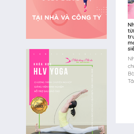
Nh
từ
tr
mớ
si
Nh
ch
Bà
Tâ