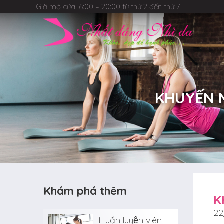
Giờ mở cửa: 6:00 – 20:00 từ thứ 2 đến thứ 7
KHUYẾN M
Khám phá thêm
K
22
Huấn luyện viên