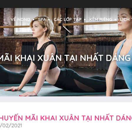
VỀ NDND
SPA
CÁC LỚP TẬP
KÈM RIÊNG
LỊCH
ÃI KHAI XUÂN TẠI NHẤT DÁNG
HUYẾN MÃI KHAI XUÂN TẠI NHẤT DÁN
/02/2021