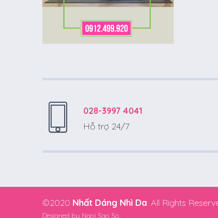
028-3997 4041
Hỗ trợ 24/7
©2020
Nhất Dáng Nhì Da
. All Rights Reserv
Designed by
Ngoi Sao So.