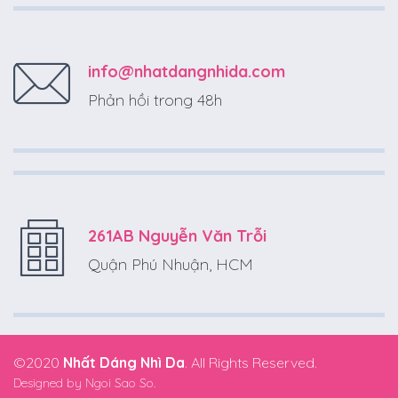
info@nhatdangnhida.com
Phản hồi trong 48h
261AB Nguyễn Văn Trỗi
Quận Phú Nhuận, HCM
©2020
Nhất Dáng Nhì Da
. All Rights Reserved.
Designed by
Ngoi Sao So.