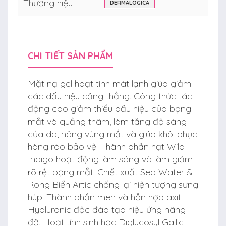
Thương hiệu
DERMALOGICA
CHI TIẾT SẢN PHẨM
Mặt nạ gel hoạt tính mát lạnh giúp giảm
các dấu hiệu căng thẳng. Công thức tác
động cao giảm thiểu dấu hiệu của bọng
mắt và quầng thâm, làm tăng độ sáng
của da, nâng vùng mắt và giúp khôi phục
hàng rào bảo vệ. Thành phần hạt Wild
Indigo hoạt động làm sáng và làm giảm
rõ rệt bọng mắt. Chiết xuất Sea Water &
Rong Biển Artic chống lại hiện tượng sưng
húp. Thành phần men và hỗn hợp axit
Hyaluronic độc đáo tạo hiệu ứng nâng
đỡ. Hoạt tính sinh học Diglucosyl Gallic