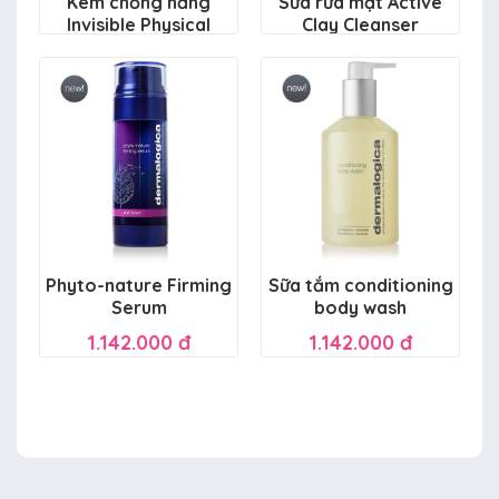
Kem chống nắng
Sữa rửa mặt Active
Invisible Physical
Clay Cleanser
Defense SPF30
1.410.000 đ
1.950.000 đ
Phyto-nature Firming
Sữa tắm conditioning
Serum
body wash
1.142.000 đ
1.142.000 đ