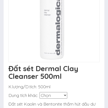
Đất sét Dermal Clay
Cleanser 500ml
K.lượng/D.tích:
500ml
Dung tích khác:
Đất sét Kaolin và Bentonite thấm hút dầu dư