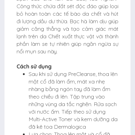
Công thức chứa đất sét độc đáo giúp loại
bỏ hoàn toàn các tế bào da chết và hút
đi lượng dầu dư thừa. Bạc hà làm dịu giúp
giảm căng thẳng và tạo cảm giác mát
lạnh trên da Chiết xuất thực vật với thành
phần làm se tự nhiên giúp ngăn ngừa sự
nổi mụn sau này.
Cách sử dụng
Sau khi sử dụng PreCleanse, thoa lên
mặt cổ đã làm ẩm, mát xa nhẹ
nhàng bằng ngón tay đã làm ẩm
theo chiều đi lên. Tập trung vào
những vùng da tắc nghẽn. Rửa sạch
với nước ấm. Tiếp theo sử dụng
Multi-Active Toner và kem dưỡng da
đã kê toa Dermalogica
Lựa chọn: Thoa lên mặt và cổ đã