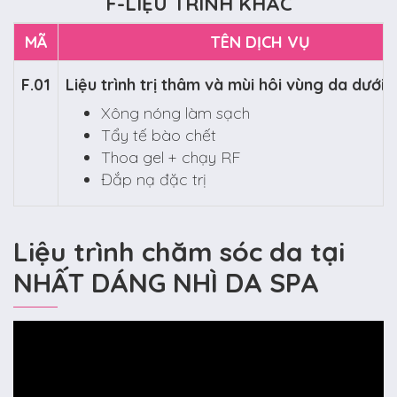
F-LIỆU TRÌNH KHÁC
MÃ
TÊN DỊCH VỤ
F.01
Liệu trình trị thâm và mùi hôi vùng da dưới 
Xông nóng làm sạch
Tẩy tế bào chết
Thoa gel + chạy RF
Đắp nạ đặc trị
Liệu trình chăm sóc da tại
NHẤT DÁNG NHÌ DA SPA