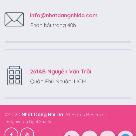
info@nhatdangnhida.com
Phản hồi trong 48h
261AB Nguyễn Văn Trỗi
Quận Phú Nhuận, HCM
©2020
Nhất Dáng Nhì Da
. All Rights Reserved.
Designed by
Ngoi Sao So.