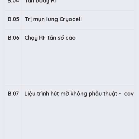
B.04
Tan body Rf
B.05
Trị mụn lưng Cryocell
B.06
Chạy RF tần số cao
B.07
Liệu trình hút mỡ không phẫu thuật - cavi-