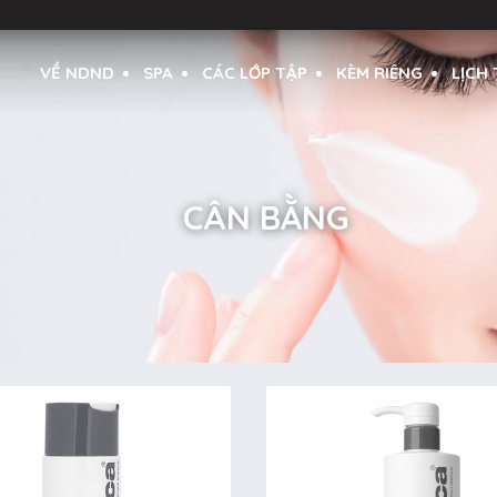
VỀ NDND
SPA
CÁC LỚP TẬP
KÈM RIÊNG
LỊCH
CÂN BẰNG