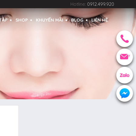
Hotline:
0912.499.920
 TẬP
SHOP
KHUYẾN MÃI
BLOG
LIÊN HỆ