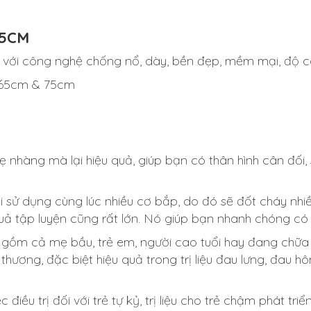
75CM
 với công nghệ chống nổ, dày, bền đẹp, mềm mại, độ co
 65cm & 75cm
ẹ nhàng mà lại hiệu quả, giúp bạn có thân hình cân đố
 sử dụng cùng lúc nhiều cơ bắp, do đó sẽ đốt cháy nhiề
quả tập luyện cũng rất lớn. Nó giúp bạn nhanh chóng có 
o gồm cả mẹ bầu, trẻ em, người cao tuổi hay đang chữa
 thương, đặc biệt hiệu quả trong trị liệu đau lưng, đau
iều trị đối với trẻ tự kỷ, trị liệu cho trẻ chậm phát t