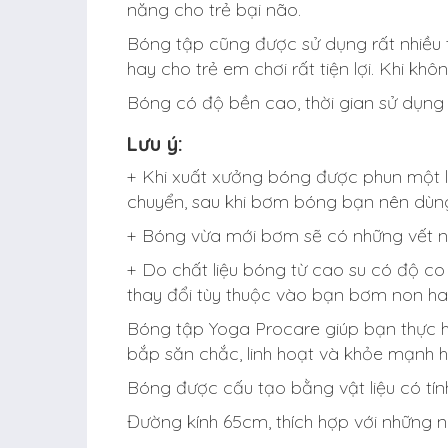
năng cho trẻ bại não.
Bóng tập cũng được sử dụng rất nhiều t
hay cho trẻ em chơi rất tiện lợi. Khi kh
Bóng có độ bền cao, thời gian sử dụng
Lưu ý:
+ Khi xuất xưởng bóng được phun một l
chuyển, sau khi bơm bóng bạn nên dùng
+ Bóng vừa mới bơm sẽ có những vết nhă
+ Do chất liệu bóng từ cao su có độ co
thay đổi tùy thuộc vào bạn bơm non ha
Bóng tập Yoga Procare giúp bạn thực h
bắp săn chắc, linh hoạt và khỏe mạnh h
Bóng được cấu tạo bằng vật liệu có tín
Đường kính 65cm, thích hợp với những n