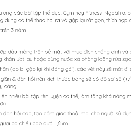
rong các bài tập thể dục, Gym hay Fitness. Ngoài ra, 
ông dùng có thể tháo hơi ra và gập lại rất gọn, thích hợp
 trên 3 năm
ớp dầu mỏng trên bề mặt với mục đích chống dính và 
 khăn ướt lau hoặc dùng nước xà phòng loãng rửa sạch
n (do bị gập lại khi đóng gói), các vết này sẽ mất đi 
 giãn & đàn hồi nên kích thước bóng sẽ có độ sai số (+
y căng.
iện nhiều bài tập rèn luyện cơ thể, làm tăng khả năng
ơn.
h đàn hồi cao, tạo cảm giác thoải mái cho người sử dụn
gười có chiều cao dưới 1,65m.