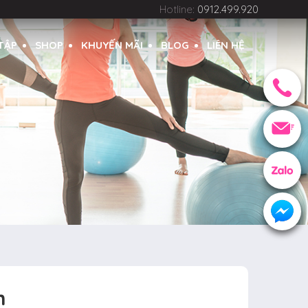
Hotline:
0912.499.920
 TẬP
SHOP
KHUYẾN MÃI
BLOG
LIÊN HỆ
m