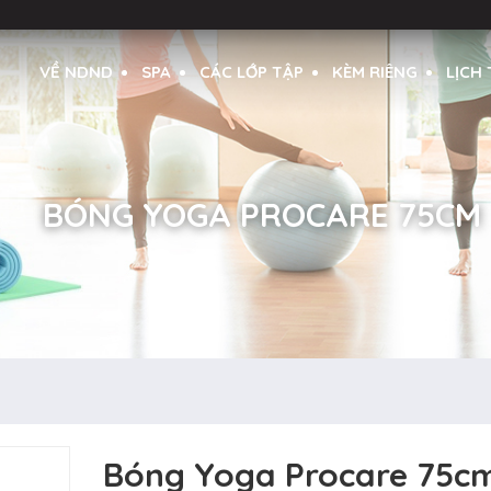
VỀ NDND
SPA
CÁC LỚP TẬP
KÈM RIÊNG
LỊCH
BÓNG YOGA PROCARE 75CM
Bóng Yoga Procare 75c