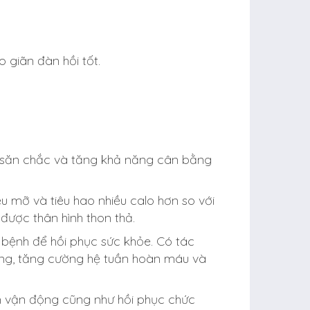
 giãn đàn hồi tốt.
i, săn chắc và tăng khả năng cân bằng
u mỡ và tiêu hao nhiều calo hơn so với
được thân hình thon thả.
 bệnh để hồi phục sức khỏe. Có tác
 hông, tăng cường hệ tuần hoàn máu và
riển vận động cũng như hồi phục chức