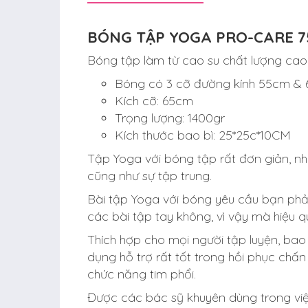
BÓNG TẬP YOGA PRO-CARE 
Bóng tập làm từ cao su chất lượng cao
Bóng có 3 cỡ đường kính 55cm &
Kích cỡ: 65cm
Trọng lượng: 1400gr
Kích thước bao bì: 25*25c*10CM
Tập Yoga với bóng tập rất đơn giản, nh
cũng như sự tập trung.
Bài tập Yoga với bóng yêu cầu bạn phải
các bài tập tay không, vì vậy mà hiệu 
Thích hợp cho mọi người tập luyện, ba
dụng hỗ trợ rất tốt trong hồi phục chấn
chức năng tim phổi.
Được các bác sỹ khuyên dùng trong việc đ