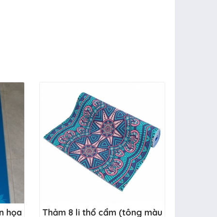
n họa
Thảm 8 li thổ cẩm (tông màu