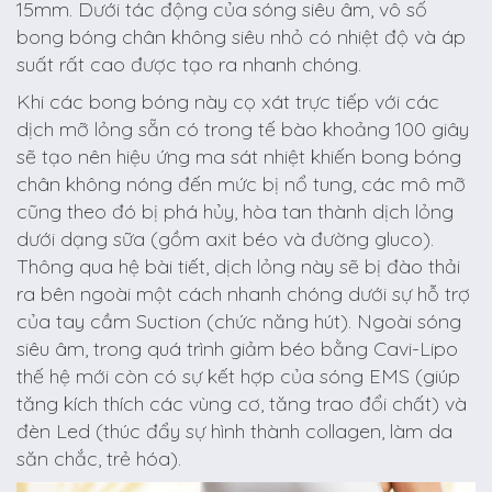
15mm. Dưới tác động của sóng siêu âm, vô số
bong bóng chân không siêu nhỏ có nhiệt độ và áp
suất rất cao được tạo ra nhanh chóng.
Khi các bong bóng này cọ xát trực tiếp với các
dịch mỡ lỏng sẵn có trong tế bào khoảng 100 giây
sẽ tạo nên hiệu ứng ma sát nhiệt khiến bong bóng
chân không nóng đến mức bị nổ tung, các mô mỡ
cũng theo đó bị phá hủy, hòa tan thành dịch lỏng
dưới dạng sữa (gồm axit béo và đường gluco).
Thông qua hệ bài tiết, dịch lỏng này sẽ bị đào thải
ra bên ngoài một cách nhanh chóng dưới sự hỗ trợ
của tay cầm Suction (chức năng hút). Ngoài sóng
siêu âm, trong quá trình giảm béo bằng Cavi-Lipo
thế hệ mới còn có sự kết hợp của sóng EMS (giúp
tăng kích thích các vùng cơ, tăng trao đổi chất) và
đèn Led (thúc đẩy sự hình thành collagen, làm da
săn chắc, trẻ hóa).